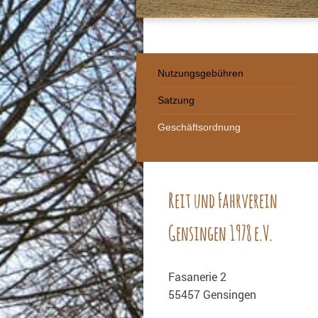
Nutzungsgebühren
Satzung
Geschäftsordnung
Reit und Fahrverein
Gensingen 1978 e.V.
Fasanerie 2
55457 Gensingen