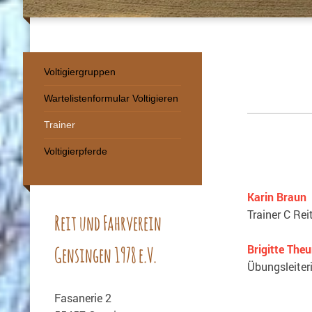
Voltigiergruppen
Wartelistenformular Voltigieren
Trainer
Voltigierpferde
Karin Braun
Trainer C Rei
Reit und Fahrverein
Brigitte The
Gensingen 1978 e.V.
Übungsleiteri
Fasanerie 2