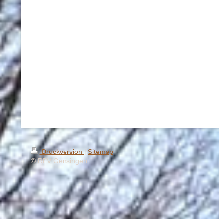
Druckversion
|
Sitemap
© RFV Gensingen