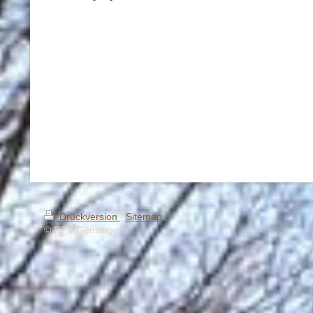
Druckversion
|
Sitemap
© RFV Gensingen