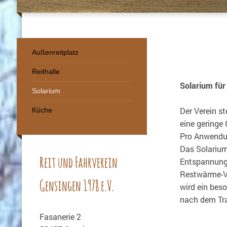
Außenreitplatz
Reithalle
Solarium für
Solarium
Der Verein st
Küche
eine geringe
Pro Anwendun
Das Solarium
Reit und Fahrverein
Entspannung 
Restwärme-V
Gensingen 1978 e.V.
wird ein beso
nach dem Tra
Fasanerie 2